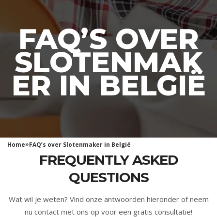
FAQ’S OVER
SLOTENMAK
ER IN BELGIË
»
Home
FAQ’s over Slotenmaker in België
FREQUENTLY ASKED
QUESTIONS
Wat wil je weten? Vind onze antwoorden hieronder of neem
nu contact met ons op voor een gratis consultatie!