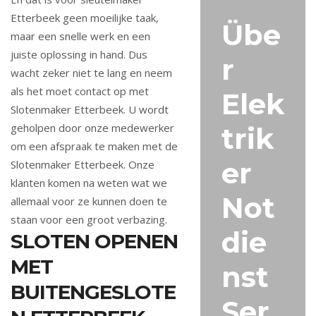
Etterbeek geen moeilijke taak,
Übe
maar een snelle werk en een
juiste oplossing in hand. Dus
r
wacht zeker niet te lang en neem
als het moet contact op met
Elek
Slotenmaker Etterbeek. U wordt
geholpen door onze medewerker
trik
om een afspraak te maken met de
er
Slotenmaker Etterbeek. Onze
klanten komen na weten wat we
Not
allemaal voor ze kunnen doen te
staan voor een groot verbazing.
die
SLOTEN OPENEN
MET
nst
BUITENGESLOTE
Ser